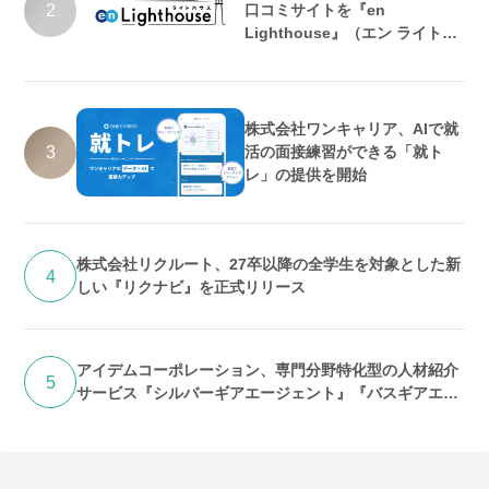
2
口コミサイトを『en
Lighthouse』（エン ライトハ
ウス）としてリニューアル
株式会社ワンキャリア、AIで就
3
活の面接練習ができる「就ト
レ」の提供を開始
株式会社リクルート、27卒以降の全学生を対象とした新
4
しい『リクナビ』を正式リリース
アイデムコーポレーション、専門分野特化型の人材紹介
5
サービス『シルバーギアエージェント』『バスギアエー
ジェント』提供開始