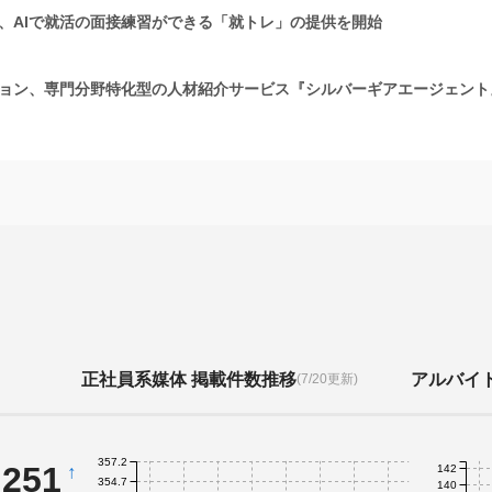
、AIで就活の面接練習ができる「就トレ」の提供を開始
ョン、専門分野特化型の人材紹介サービス『シルバーギアエージェント
正社員系媒体 掲載件数推移
アルバイ
(7/20更新)
357.2
,251
↑
142
354.7
140