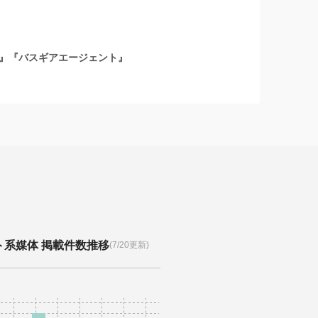
』『バスギアエージェント』
ト系媒体 掲載件数推移
(7/20更新)