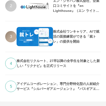
エン・ジャパン株式会社、企業
2
口コミサイトを『en
Lighthouse』（エン ライトハ
ウス）としてリニューアル
株式会社ワンキャリア、AIで就
3
活の面接練習ができる「就ト
レ」の提供を開始
株式会社リクルート、27卒以降の全学生を対象とした新
4
しい『リクナビ』を正式リリース
アイデムコーポレーション、専門分野特化型の人材紹介
5
サービス『シルバーギアエージェント』『バスギアエー
ジェント』提供開始