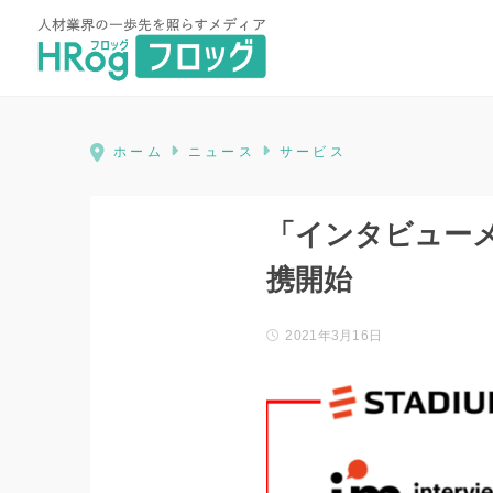
HRog | 人材業界の一歩先を照ら
ホーム
ニュース
サービス
「インタビューメーカ
携開始
2021年3月16日