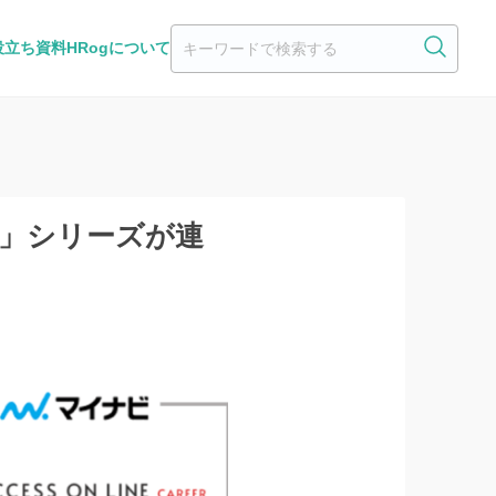
役立ち資料
HRogについて
eer」シリーズが連