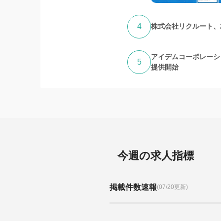
4
株式会社リクルート、
アイデムコーポレーシ
5
提供開始
今週の求人指標
掲載件数速報
(07/20更新)