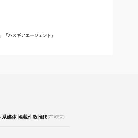
』『バスギアエージェント』
ト系媒体 掲載件数推移
(7/20更新)