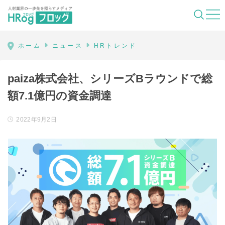
HRog | 人材業界の一歩先を照らすメディ
ホーム
ニュース
HRトレンド
paiza株式会社、シリーズBラウンドで総
額7.1億円の資金調達
2022年9月2日