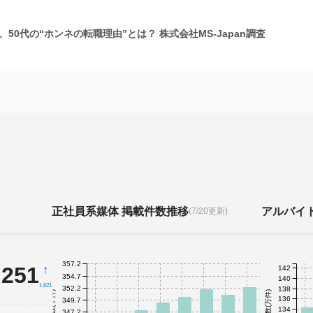
50代の“ホンネの転職理由”とは？ 株式会社MS-Japan調査
正社員系媒体 掲載件数推移
アルバイ
(7/20更新)
357.2
,251
↑
142
354.7
140
1,621
352.2
138
件数(千件)
件数(万件)
136
349.7
134
347.2