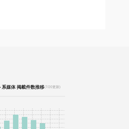
ト系媒体 掲載件数推移
(7/20更新)