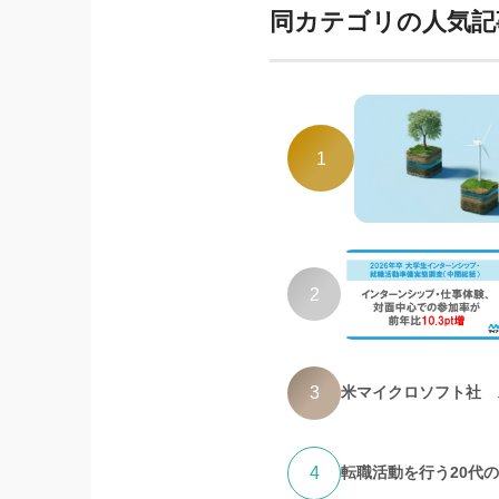
同カテゴリの人気記
1
2
3
米マイクロソフト社 
4
転職活動を行う20代