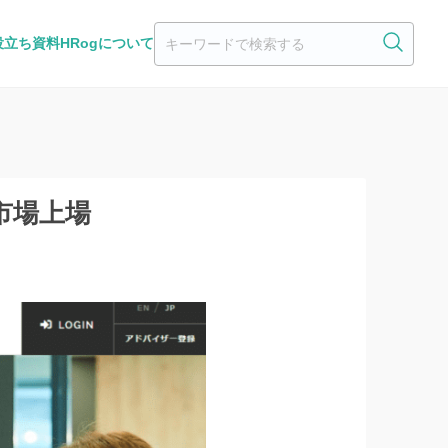
役立ち資料
HRogについて
市場上場