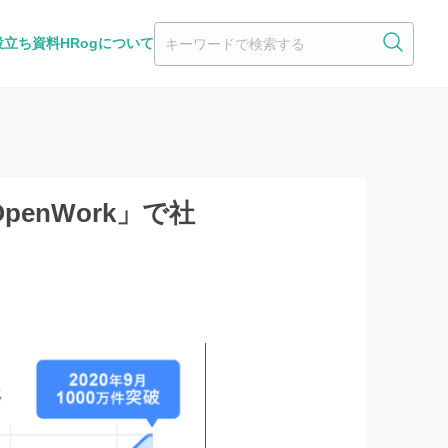
役立ち資料
HRogについて
enWork」で社