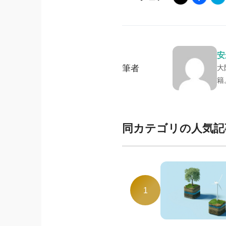
安
筆者
大
籍
同カテゴリの人気記
1