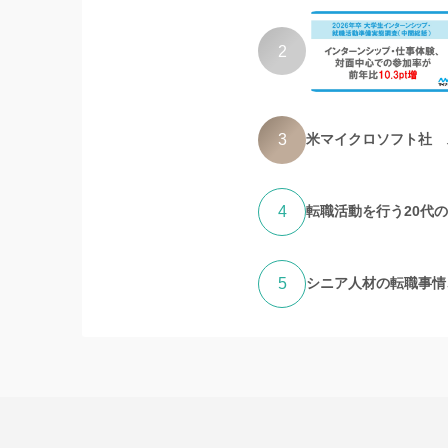
2
3
米マイクロソフト社 
4
転職活動を行う20代
5
シニア人材の転職事情、