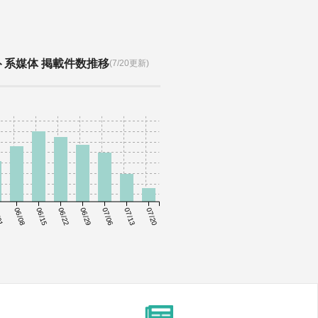
ト系媒体 掲載件数推移
(7/20更新)
01
06/08
06/15
06/22
06/29
07/06
07/13
07/20