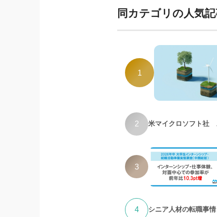
同カテゴリの人気記
1
2
米マイクロソフト社 
3
4
シニア人材の転職事情、