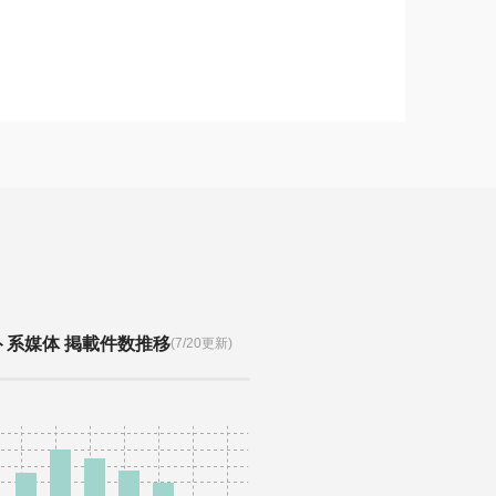
ト系媒体 掲載件数推移
(7/20更新)