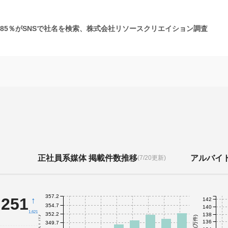
の85％がSNSで社名を検索、株式会社リソースクリエイション調査
正社員系媒体 掲載件数推移
アルバイ
(7/20更新)
357.2
,251
↑
142
354.7
140
1,621
352.2
138
件数(千件)
件数(万件)
136
349.7