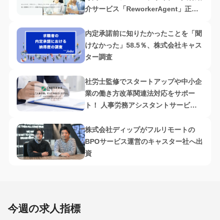
介サービス「ReworkerAgent」正式
リリース
内定承諾前に知りたかったことを「聞
けなかった」58.5％、株式会社キャス
ター調査
社労士監修でスタートアップや中小企
業の働き方改革関連法対応をサポー
ト！ 人事労務アシスタントサービス
「CASTER BIZ HR」提供開始
株式会社ディップがフルリモートの
BPOサービス運営のキャスター社へ出
資
今週の求人指標