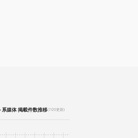
ト系媒体 掲載件数推移
(7/20更新)