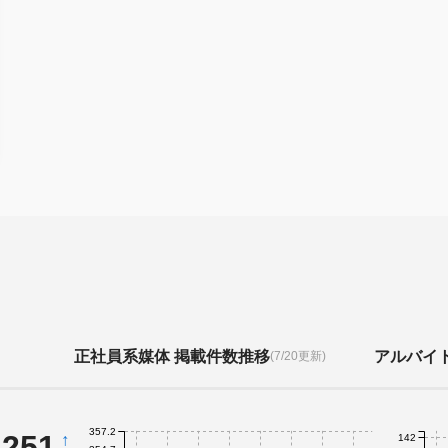
正社員系媒体 掲載件数推移
アルバイ
(7/20更新)
357.2
,251
↑
142