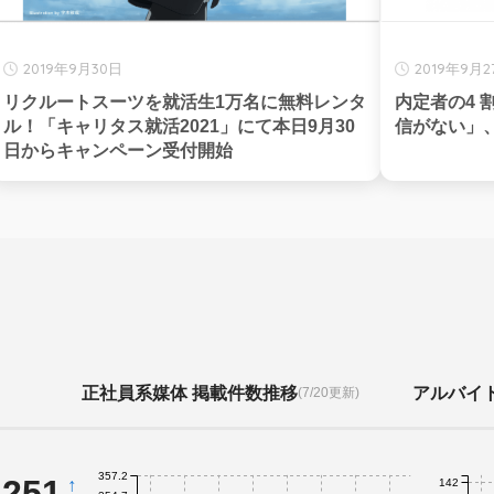
2019年9月30日
2019年9月2
リクルートスーツを就活生1万名に無料レンタ
内定者の4
ル！「キャリタス就活2021」にて本日9月30
信がない」
日からキャンペーン受付開始
正社員系媒体 掲載件数推移
アルバイ
(7/20更新)
357.2
,251
↑
142