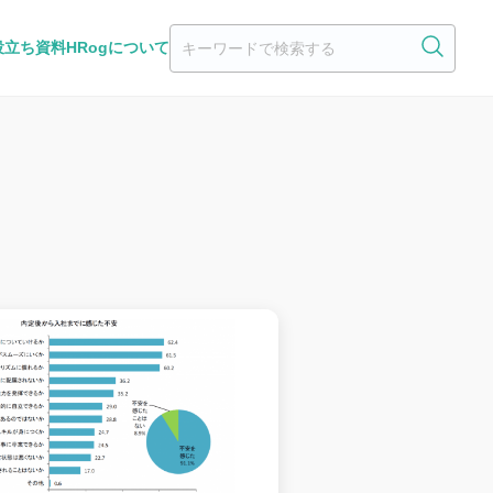
役立ち資料
HRogについて