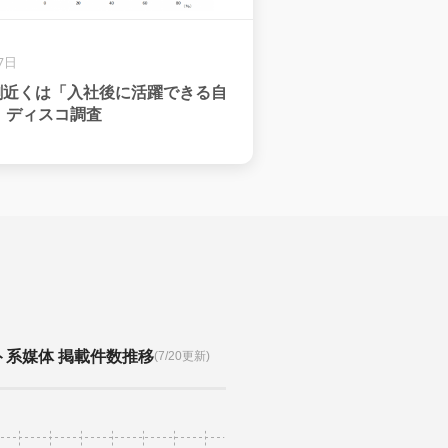
7日
 割近くは「入社後に活躍できる自
、ディスコ調査
ト系媒体 掲載件数推移
(7/20更新)