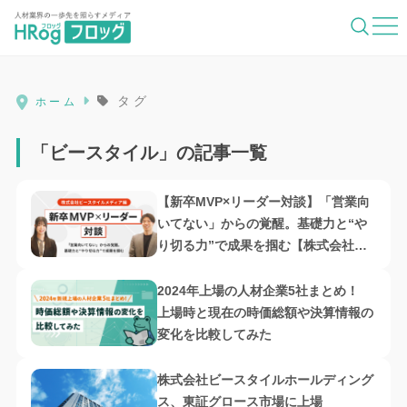
HRog | 人材業界の一歩先を照らすメディ
タグ
ホーム
「ビースタイル」の記事一覧
【新卒MVP×リーダー対談】「営業向
いてない」からの覚醒。基礎力と“や
り切る力”で成果を掴む【株式会社ビ
ースタイルメディア編】
2024年上場の人材企業5社まとめ！
上場時と現在の時価総額や決算情報の
変化を比較してみた
株式会社ビースタイルホールディング
ス、東証グロース市場に上場