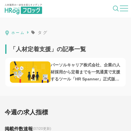
HRog | 人材業界の一歩先を照らすメディ
タグ
ホーム
「人材定着支援」の記事一覧
パーソルキャリア株式会社、企業の人
材採用から定着までを一気通貫で支援
するツール「HR Spanner」正式版を
提供開始
今週の求人指標
掲載件数速報
(07/20更新)