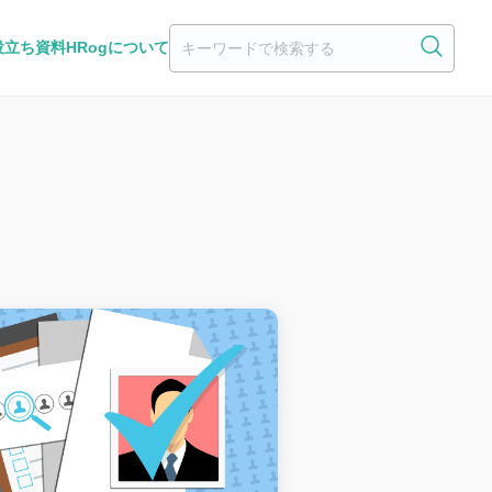
役立ち資料
HRogについて