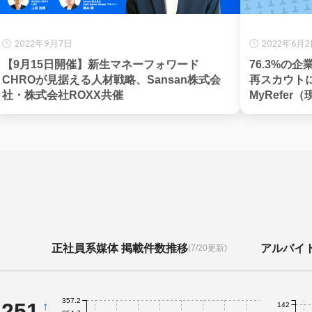
2022年9月7日
2022年6月
【9月15日開催】新生マネーフォワード
76.3%の
CHROが見据える人材戦略、Sansan株式会
再スカウト
社・株式会社ROXX共催
MyRefer
正社員系媒体 掲載件数推移
アルバイ
(7/20更新)
357.2
,251
↑
142