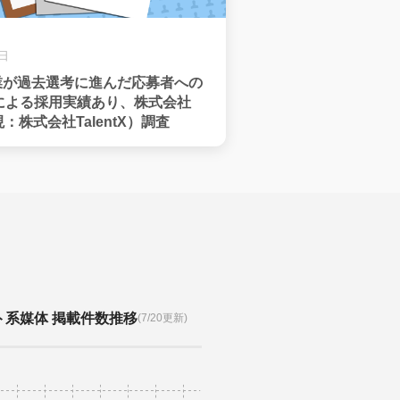
2日
企業が過去選考に進んだ応募者への
による採用実績あり、株式会社
（現：株式会社TalentX）調査
ト系媒体 掲載件数推移
(7/20更新)