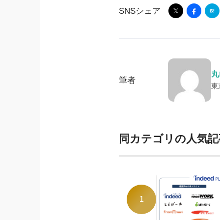
SNSシェア
丸
筆者
東
同カテゴリの人気記
1