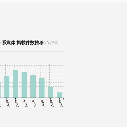
ト系媒体 掲載件数推移
(7/20更新)
01
06/08
06/15
06/22
06/29
07/06
07/13
07/20