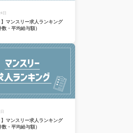
24日
9月】マンスリー求人ランキング
件数・平均給与額）
3日
6月】マンスリー求人ランキング
件数・平均給与額）