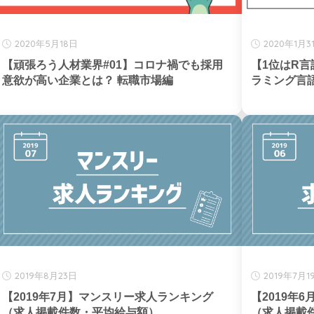
2020年5月18日
2020年1月3
【頑張ろう人材業界#01】コロナ禍でも採用
【1位はR言
意欲が高い企業とは？ 転職市場編
ラミング言
2019年8月23日
2019年7月1
【2019年7月】マンスリー求人ランキング
【2019年
（求人掲載件数・平均給与額）
（求人掲載