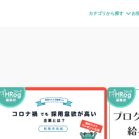
すメディア
カテゴリから探す
お