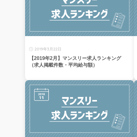
2019年3月22日
【2019年2月】マンスリー求人ランキング
（求人掲載件数・平均給与額）