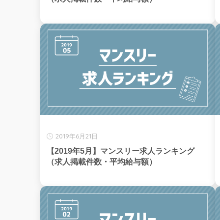
2019年6月21日
【2019年5月】マンスリー求人ランキング
（求人掲載件数・平均給与額）