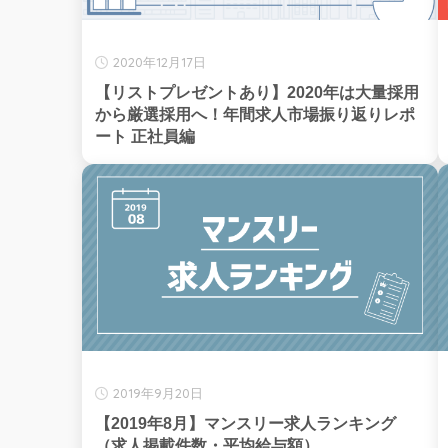
2020年12月17日
【リストプレゼントあり】2020年は大量採用
から厳選採用へ！年間求人市場振り返りレポ
ート 正社員編
2019年9月20日
【2019年8月】マンスリー求人ランキング
（求人掲載件数・平均給与額）