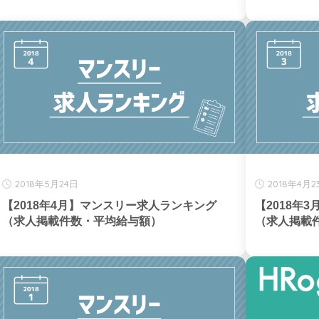
2018年5月24日
2018年4月2
【2018年4月】マンスリー求人ランキング
【2018年
（求人掲載件数・平均給与額）
（求人掲載