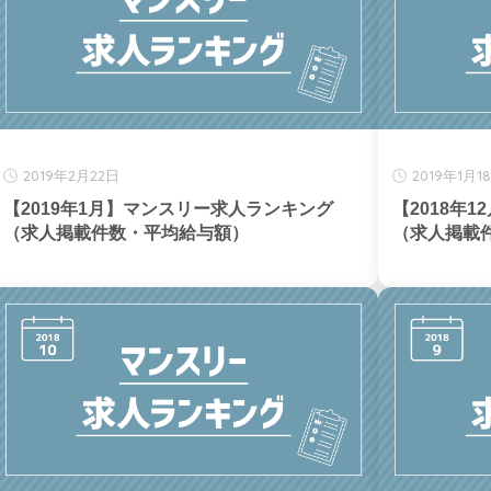
2019年2月22日
2019年1月1
【2019年1月】マンスリー求人ランキング
【2018年
（求人掲載件数・平均給与額）
（求人掲載