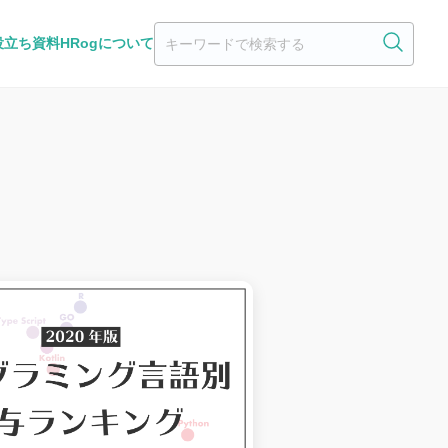
役立ち資料
HRogについて