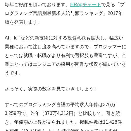
毎年ご好評を頂いております、
HRogチャート
で見る「プ
ログラミング言語別最新求人給与額ランキング」2017年
版を発表します。
AI、IoTなどの新技術に対する投資意欲も拡大し、幅広い
業種において注目度を高めていますので、プログラマーに
とっては就職・転職がより有利で選択肢も豊富ですが、企
業にとってはエンジニアの採用が困難な状況が続いていそ
うです。
さっそく、実際の数字を見ていきましょう！
すべてのプログラミング言語の平均求人年俸は376万
3,259円で、昨年（373万4,312円）と比較して、引き続
き、年俸額の上昇が見られました。掲載件数は11,428件
と昨年（13,719件）よりも減少傾向となっていますが、