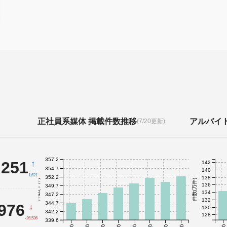
正社員系媒体 掲載件数推移
アルバイ
(7/20更新)
357.2
,251
↑
142
354.7
140
1,621
352.2
138
件数(千件)
件数(万件)
136
349.7
134
347.2
132
344.7
,976
↓
130
342.2
128
-26,536
339.6