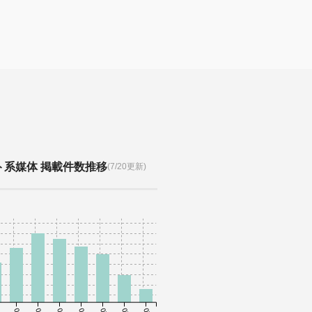
ト系媒体 掲載件数推移
(7/20更新)