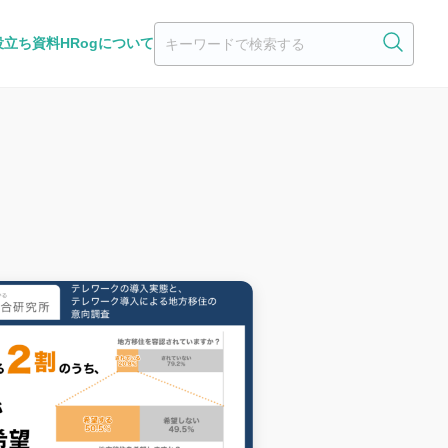
役立ち資料
HRogについて