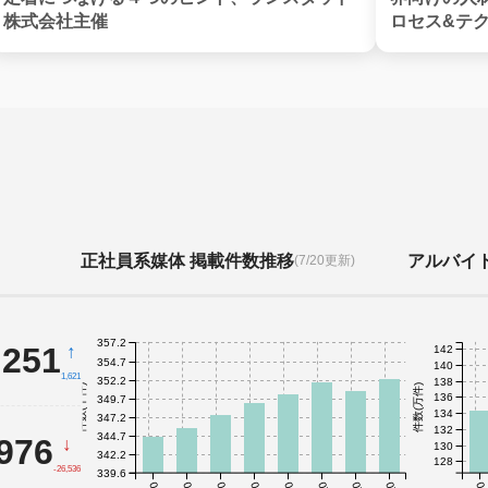
株式会社主催
ロセス&テ
正社員系媒体 掲載件数推移
アルバイ
(7/20更新)
357.2
,251
↑
142
354.7
140
1,621
352.2
138
件数(千件)
件数(万件)
136
349.7
134
347.2
132
344.7
,976
↓
130
342.2
128
-26,536
339.6