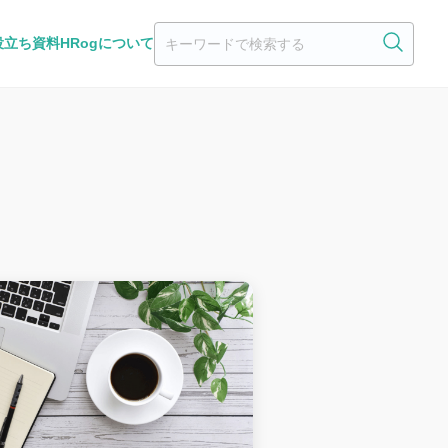
役立ち資料
HRogについて