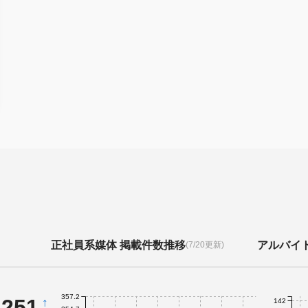
正社員系媒体 掲載件数推移
アルバイ
(7/20更新)
357.2
,251
↑
142