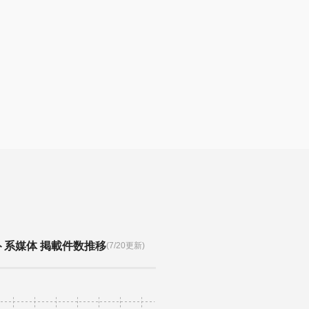
ト系媒体 掲載件数推移
(7/20更新)