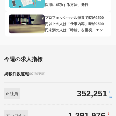
採用に成功する方法」発行
プロフェッショナル派遣で時給2500
円以上の人は「仕事内容」時給2500
円未満の人は「時給」を重視、エンワ
ールド・ジャパン調査
今週の求人指標
掲載件数速報
(07/20更新)
352,251
↑
正社員
1,621
1,291,976
↓
アルバイト