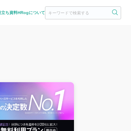
役立ち資料
HRogについて