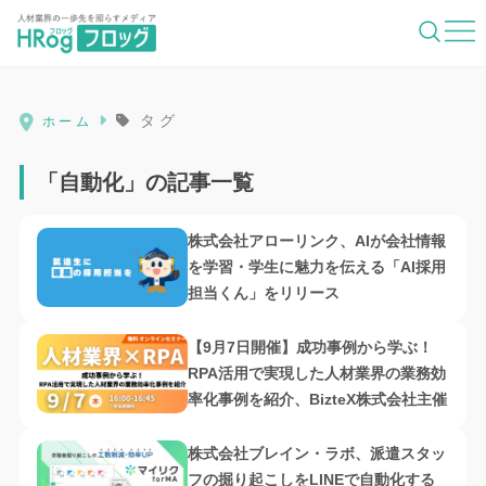
HRog | 人材業界の一歩先を照らすメディ
タグ
ホーム
「自動化」の記事一覧
株式会社アローリンク、AIが会社情報
を学習・学生に魅力を伝える「AI採用
担当くん」をリリース
【9月7日開催】成功事例から学ぶ！
RPA活用で実現した人材業界の業務効
率化事例を紹介、BizteX株式会社主催
株式会社ブレイン・ラボ、派遣スタッ
フの掘り起こしをLINEで自動化する