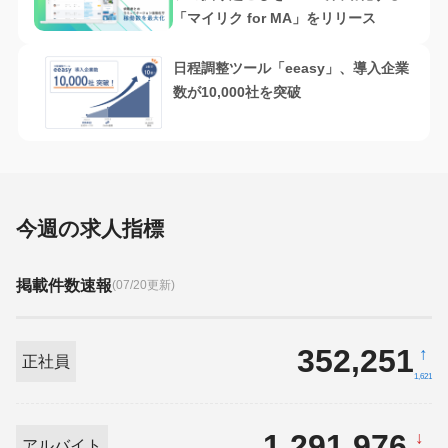
「マイリク for MA」をリリース
日程調整ツール「eeasy」、導入企業
数が10,000社を突破
今週の求人指標
掲載件数速報
(07/20更新)
352,251
↑
正社員
1,621
1,291,976
↓
アルバイト