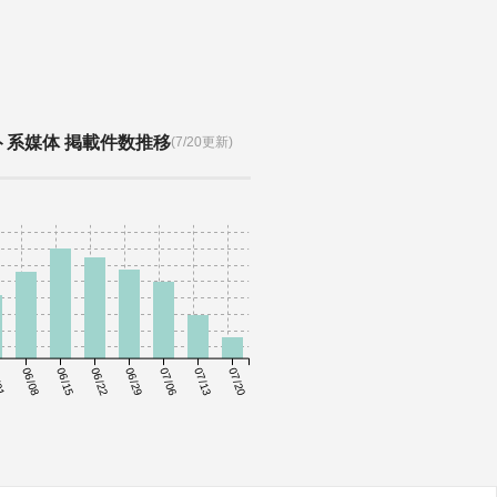
ト系媒体 掲載件数推移
(7/20更新)
01
06/08
06/15
06/22
06/29
07/06
07/13
07/20