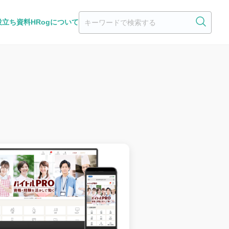
役立ち資料
HRogについて