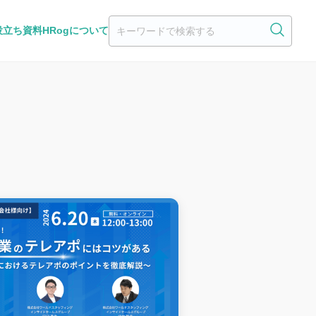
役立ち資料
HRogについて