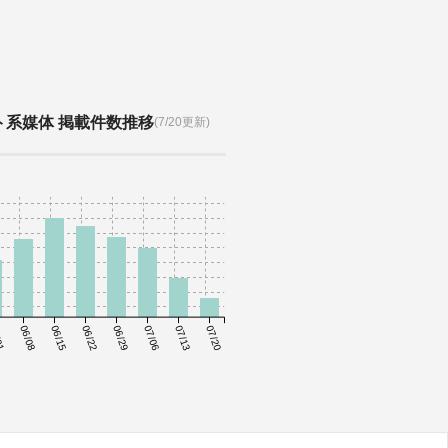
ト系媒体 掲載件数推移
(7/20更新)
01
06/08
06/15
06/22
06/29
07/06
07/13
07/20