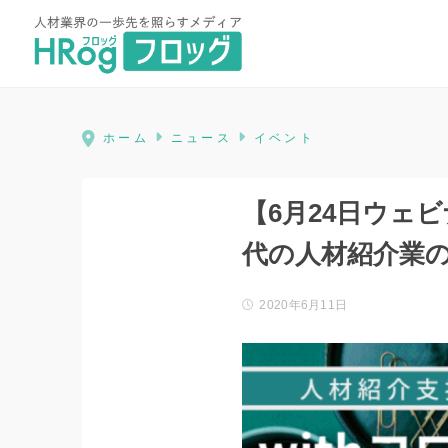
HRog | 人材業界の一歩先を照ら
ホーム
ニュース
イベント
【6月24日ウェ
代の人材紹介業
2020年6月11日