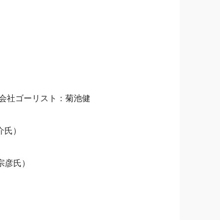
式会社ゴーリスト：菊池健
介氏）
宗彦氏）