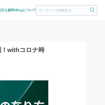
役立ち資料
HRogについて
！withコロナ時