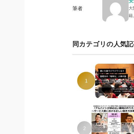
安
筆者
大
籍
同カテゴリの人気記
1
2