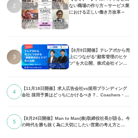
2
ない職場の作り方～サービス業
における正しい働き方改革～
【8月9日開催】テレアポから売
3
上につながる“顧客管理のヒケ
ツ”を大公開、株式会社インタ
ーパーク・株式会社フロッグ共
催
【11月18日開催】求人広告会社vs採用ブランディング
4
会社 採用予算はどっちにかけるべき？、Coachers・株
式会社UPEND共催
【8月24日開催】Man to Man(株)取締役社長が語る。今
5
の時代を勝ち抜く為に大切にしたい営業の考え方と
は？、ディップ株式会社主催