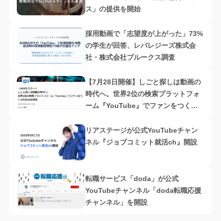
ス」の提供を開始
採用動画で「志望度が上がった」73%
の学生が回答、レバレジーズ株式会
社・株式会社プルークス調査
【7月28日開催】しごと探しは動画の
時代へ。世界2位の検索プラットフォ
ーム『YouTube』でファンをつくる
ための活用術、クリーク･アンド･リバ
ー社・HRソリューションズ共催
リアステージが公式YouTubeチャン
ネル『ジョブコミット就活ch』開設
転職サービス「doda」が公式
YouTubeチャンネル「doda転職応援
チャンネル」を開設