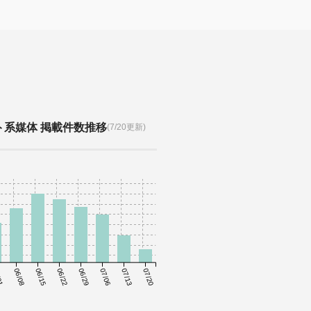
ト系媒体 掲載件数推移
(7/20更新)
01
06/08
06/15
06/22
06/29
07/06
07/13
07/20