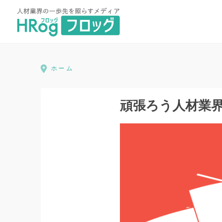
HRog | 人材業界の一歩先を照ら
ホーム
頑張ろう人材業