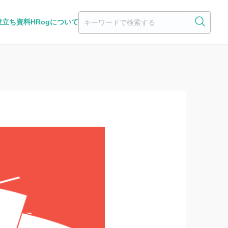
役立ち資料
HRogについて