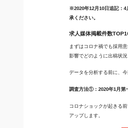
※2020年12月10日追
承ください。
求人媒体掲載件数TOP1
まずはコロナ禍でも採用意
影響でどのように出稿状況
データを分析する前に、今
調査方法①：2020年1月
コロナショックが起きる前で
アップします。