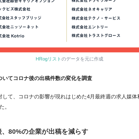
HRogリスト
のデータを元に作成
についてコロナ後の出稿件数の変化を調査
に対して、コロナの影響が現れはじめた4月最終週の求人媒
た。
、80%の企業が出稿を減らす