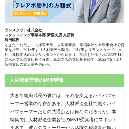
ランスタッド株式会社
スタッフィング事業本部 新宿支店 支店長
時田匡氏
ときた・ただし／北海道出身。大学卒業後、印刷会社や自動車会社で営
業を担当。2015年より人材業界へ転身。2017年よりランスタッドに入
社。札幌支店のコンサルタントから始まり、功績を評価され2020年1月
に米沢支店の支店長に昇進。新潟支店の支店長を経て、2022年5月より
新宿支店の支店長を努める。
人材派遣営業のMVP特集
大きな組織成長の裏には、それを支えるハイパフォ
ーマー営業の存在がある。人材派遣会社で働くハイ
パフォーマーたちの共通点とは何なのだろうか。本
特集では人材派遣企業各社のMVP受賞者にスポット
をあて、彼らのストーリーから活躍の秘訣を紐解い