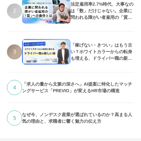
法定雇用率2.7%時代、大事なの
2
は「数」だけじゃない。企業に
問われる障がい者雇用の「質」
への責任とは
「稼げない・きつい」はもう古
3
い？ホワイトカラーからの転身
も増える、ドライバー職の新し
い姿
「求人の量から文脈の深さへ」AI提案に特化したマッチ
4
ングサービス「PREVIO」が変えるHR市場の構造
なぜ今、ノンデスク産業が選ばれているのか？高まる人
5
気の理由と、求職者に響く魅力の伝え方