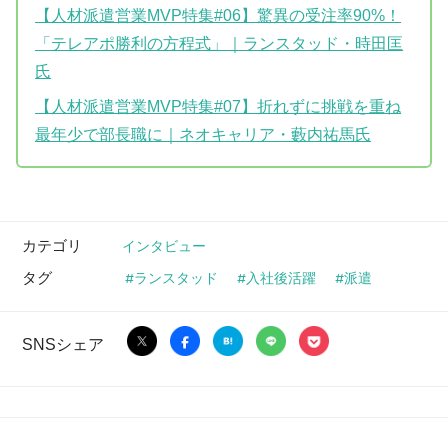
【人材派遣営業MVP特集#06】驚異の受注率90%！
「テレアポ勝利の方程式」｜ランスタッド・時田匡
氏
【人材派遣営業MVP特集#07】折れずに挑戦を重ね
最年少で部長職に｜ネオキャリア・藪内祐馬氏
カテゴリ
インタビュー
タグ
ランスタッド
入社後活躍
派遣
SNSシェア