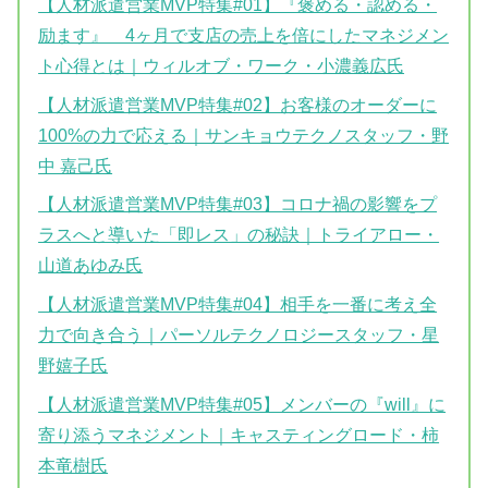
【人材派遣営業MVP特集#01】『褒める・認める・
励ます』 4ヶ月で支店の売上を倍にしたマネジメン
ト心得とは｜ウィルオブ・ワーク・小濃義広氏
【人材派遣営業MVP特集#02】お客様のオーダーに
100%の力で応える｜サンキョウテクノスタッフ・野
中 嘉己氏
【人材派遣営業MVP特集#03】コロナ禍の影響をプ
ラスへと導いた「即レス」の秘訣｜トライアロー・
山道あゆみ氏
【人材派遣営業MVP特集#04】相手を一番に考え全
力で向き合う｜パーソルテクノロジースタッフ・星
野嬉子氏
【人材派遣営業MVP特集#05】メンバーの『will』に
寄り添うマネジメント｜キャスティングロード・柿
本竜樹氏