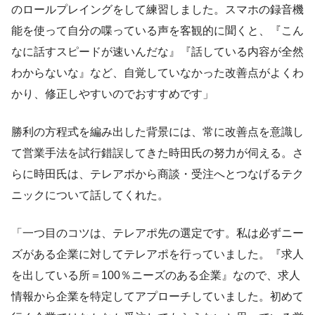
のロールプレイングをして練習しました。スマホの録音機
能を使って自分の喋っている声を客観的に聞くと、『こん
なに話すスピードが速いんだな』『話している内容が全然
わからないな』など、自覚していなかった改善点がよくわ
かり、修正しやすいのでおすすめです」
勝利の方程式を編み出した背景には、常に改善点を意識し
て営業手法を試行錯誤してきた時田氏の努力が伺える。さ
らに時田氏は、テレアポから商談・受注へとつなげるテク
ニックについて話してくれた。
「一つ目のコツは、テレアポ先の選定です。私は必ずニー
ズがある企業に対してテレアポを行っていました。『求人
を出している所＝100％ニーズのある企業』なので、求人
情報から企業を特定してアプローチしていました。初めて