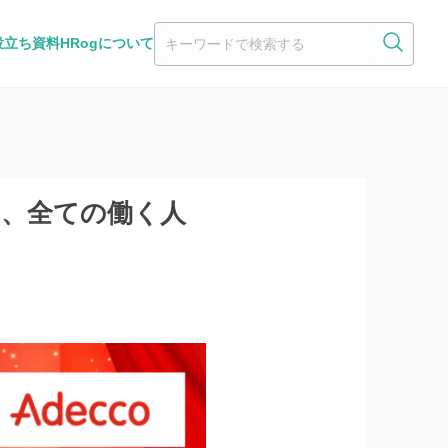
役立ち資料
HRogについて
い、全ての働く人