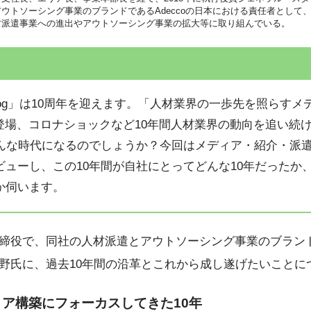
ウトソーシング事業のブランドであるAdeccoの日本における責任者として
材派遣事業への進出やアウトソーシング事業の拡大等に取り組んでいる。
HRog」は10周年を迎えます。「人材業界の一歩先を照らすメ
dの登場、コロナショックなど10年間人材業界の動向を追い続け
んな時代になるのでしょうか？今回はメディア・紹介・派遣・
ューし、この10年間が自社にとってどんな10年だったか、
か伺います。
締役で、同社の人材派遣とアウトソーシング事業のブランドであ
野氏に、過去10年間の沿革とこれから成し遂げたいことに
ア構築にフォーカスしてきた10年