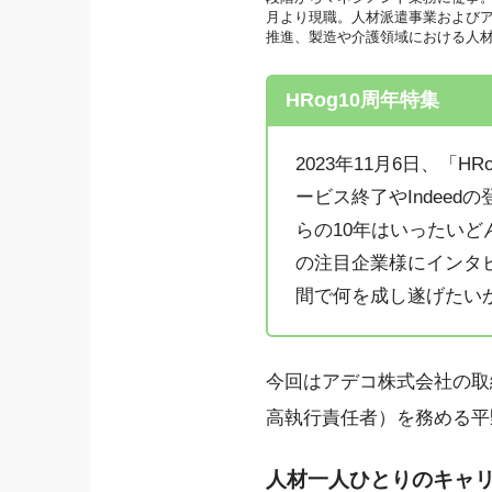
月より現職。人材派遣事業およびア
推進、製造や介護領域における人
HRog10周年特集
2023年11月6日、「
ービス終了やIndee
らの10年はいったいど
の注目企業様にインタビ
間で何を成し遂げたい
今回はアデコ株式会社の取
高執行責任者）を務める平
人材一人ひとりのキャリ