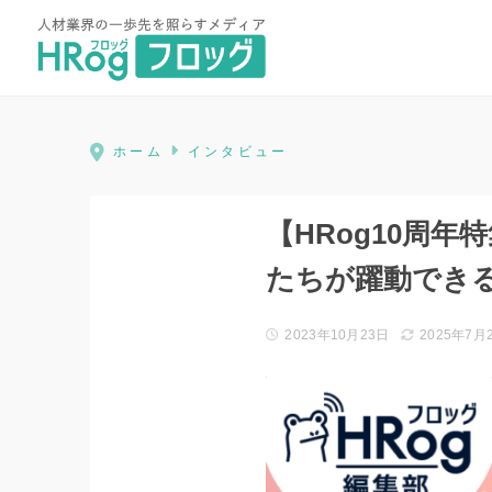
HRog | 人材業界の一歩先を照ら
ホーム
インタビュー
【HRog10周
たちが躍動でき
2023年10月23日
2025年7月