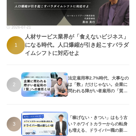
2026-07-21
人材サービス業界が「食えないビジネス」
になる時代。人口爆縮が引き起こすパラダ
1
イムシフトに対応せよ
法定雇用率2.7%時代、大事なの
2
は「数」だけじゃない。企業に
問われる障がい者雇用の「質」
への責任とは
「稼げない・きつい」はもう古
3
い？ホワイトカラーからの転身
も増える、ドライバー職の新し