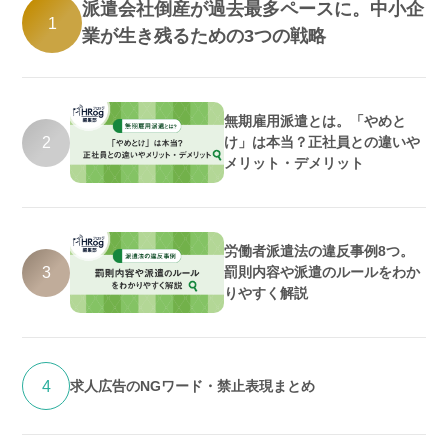
派遣会社倒産が過去最多ペースに。中小企
1
業が生き残るための3つの戦略
無期雇用派遣とは。「やめと
2
け」は本当？正社員との違いや
メリット・デメリット
労働者派遣法の違反事例8つ。
3
罰則内容や派遣のルールをわか
りやすく解説
4
求人広告のNGワード・禁止表現まとめ