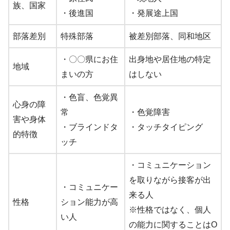
族、国家
・後進国
・発展途上国
部落差別
特殊部落
被差別部落、同和地区
・〇〇県にお住
出身地や居住地の特定
地域
まいの方
はしない
・色盲、色覚異
心身の障
常
・色覚障害
害や身体
・ブラインドタ
・タッチタイピング
的特徴
ッチ
・コミュニケーション
を取りながら接客が出
・コミュニケー
来る人
性格
ション能力が高
※性格ではなく、個人
い人
の能力に関することはO