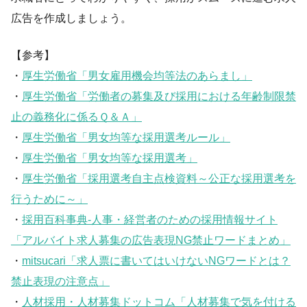
広告を作成しましょう。
【参考】
・
厚生労働省「男女雇用機会均等法のあらまし」
・
厚生労働省「労働者の募集及び採用における年齢制限禁
止の義務化に係るＱ＆Ａ」
・
厚生労働省「男女均等な採用選考ルール」
・
厚生労働省「男女均等な採用選考」
・
厚生労働省「採用選考自主点検資料～公正な採用選考を
行うために～」
・
採用百科事典-人事・経営者のための採用情報サイト
「アルバイト求人募集の広告表現NG禁止ワードまとめ」
・
mitsucari「求人票に書いてはいけないNGワードとは？
禁止表現の注意点」
・
人材採用・人材募集ドットコム「人材募集で気を付ける