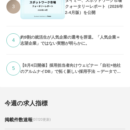
タイミー、スポットワーク市場
3
クォータリーレポート（2026年
2-4月版）を公開
約9割の就活生が人気企業の選考を辞退。「人気企業＝
4
志望企業」ではない実態が明らかに。
【8月4日開催】採用担当者向けウェビナー「自社×他社
5
のアルムナイDB」で拓く新しい採用手法 ～データで紐
解く「求人埋没」の実態と打開策～
今週の求人指標
掲載件数速報
(07/20更新)