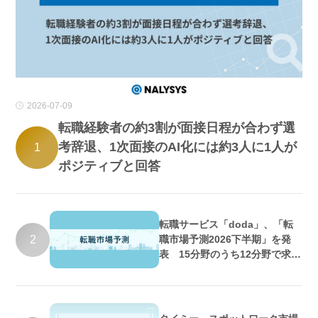
2026-07-09
転職経験者の約3割が面接日程が合わず選
考辞退、1次面接のAI化には約3人に1人が
1
ポジティブと回答
転職サービス「doda」、「転
2
職市場予測2026下半期」を発
表 15分野のうち12分野で求人
数増加・好調維持の予測