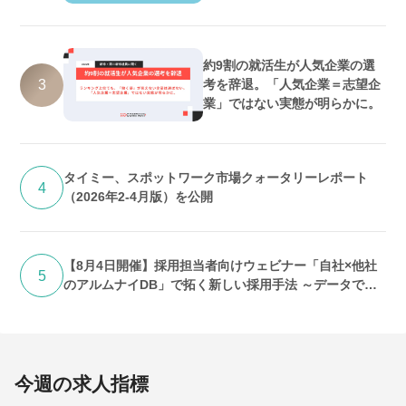
数増加・好調維持の予測
約9割の就活生が人気企業の選
3
考を辞退。「人気企業＝志望企
業」ではない実態が明らかに。
タイミー、スポットワーク市場クォータリーレポート
4
（2026年2-4月版）を公開
【8月4日開催】採用担当者向けウェビナー「自社×他社
5
のアルムナイDB」で拓く新しい採用手法 ～データで紐
解く「求人埋没」の実態と打開策～
今週の求人指標