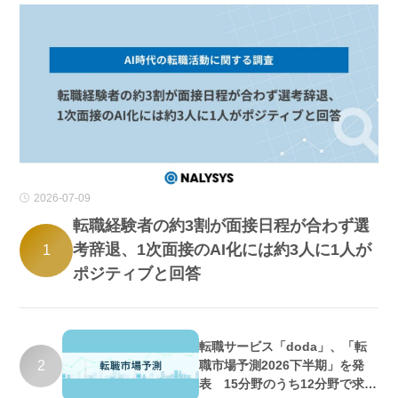
2026-07-09
転職経験者の約3割が面接日程が合わず選
考辞退、1次面接のAI化には約3人に1人が
1
ポジティブと回答
転職サービス「doda」、「転
2
職市場予測2026下半期」を発
表 15分野のうち12分野で求人