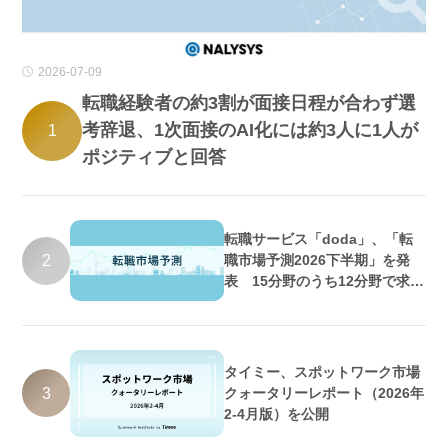
2026-07-09
転職経験者の約3割が面接日程が合わず選
考辞退、1次面接のAI化には約3人に1人が
1
ポジティブと回答
転職サービス「doda」、「転
2
職市場予測2026下半期」を発
表 15分野のうち12分野で求人
数増加・好調維持の予測
タイミー、スポットワーク市場
3
クォータリーレポート（2026年
2-4月版）を公開