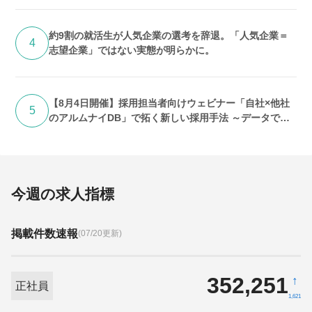
約9割の就活生が人気企業の選考を辞退。「人気企業＝
4
志望企業」ではない実態が明らかに。
【8月4日開催】採用担当者向けウェビナー「自社×他社
5
のアルムナイDB」で拓く新しい採用手法 ～データで紐
解く「求人埋没」の実態と打開策～
今週の求人指標
掲載件数速報
(07/20更新)
352,251
↑
正社員
1,621