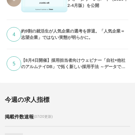
2-4月版）を公開
約9割の就活生が人気企業の選考を辞退。「人気企業＝
4
志望企業」ではない実態が明らかに。
【8月4日開催】採用担当者向けウェビナー「自社×他社
5
のアルムナイDB」で拓く新しい採用手法 ～データで紐
解く「求人埋没」の実態と打開策～
今週の求人指標
掲載件数速報
(07/20更新)