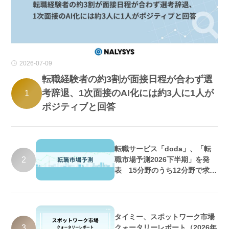
2026-07-09
転職経験者の約3割が面接日程が合わず選
考辞退、1次面接のAI化には約3人に1人が
1
ポジティブと回答
転職サービス「doda」、「転
2
職市場予測2026下半期」を発
表 15分野のうち12分野で求人
数増加・好調維持の予測
タイミー、スポットワーク市場
3
クォータリーレポート（2026年