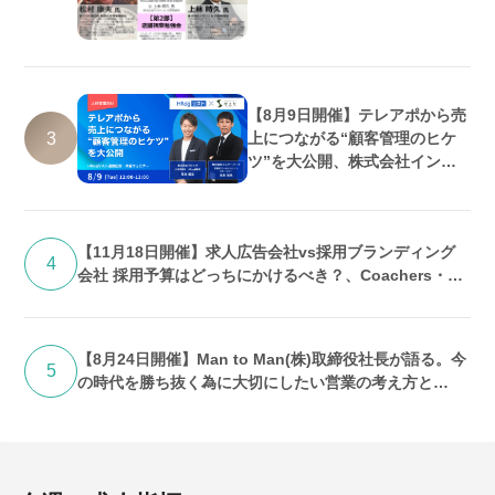
【8月9日開催】テレアポから売
3
上につながる“顧客管理のヒケ
ツ”を大公開、株式会社インタ
ーパーク・株式会社フロッグ共
催
【11月18日開催】求人広告会社vs採用ブランディング
4
会社 採用予算はどっちにかけるべき？、Coachers・株
式会社UPEND共催
【8月24日開催】Man to Man(株)取締役社長が語る。今
5
の時代を勝ち抜く為に大切にしたい営業の考え方と
は？、ディップ株式会社主催