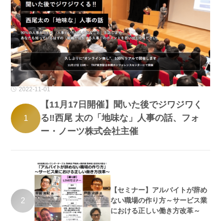
2022-11-01
【11月17日開催】聞いた後でジワジワく
る‼西尾 太の「地味な」人事の話、フォ
1
ー・ノーツ株式会社主催
【セミナー】アルバイトが辞め
2
ない職場の作り方～サービス業
における正しい働き方改革～