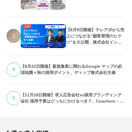
【8月9日開催】テレアポから売
3
上につながる“顧客管理のヒケ
ツ”を大公開、株式会社インタ
ーパーク・株式会社フロッグ共
催
【8月22日開催】新規集客に関わるGoogle マップの必
4
須知識＋秋の採用ポイント、ディップ株式会社主催
【11月18日開催】求人広告会社vs採用ブランディング
5
会社 採用予算はどっちにかけるべき？、Coachers・株
式会社UPEND共催