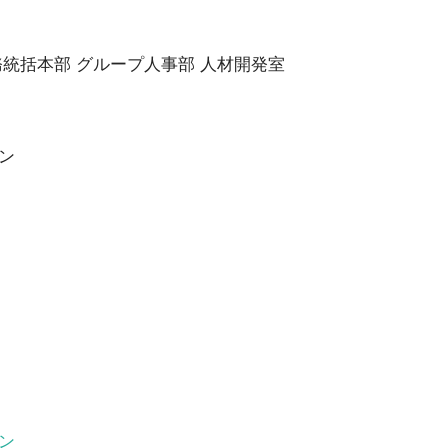
統括本部 グループ人事部 人材開発室
ン
ン