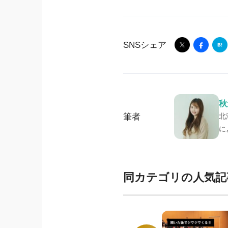
SNSシェア
秋
筆者
北
に
同カテゴリの人気記