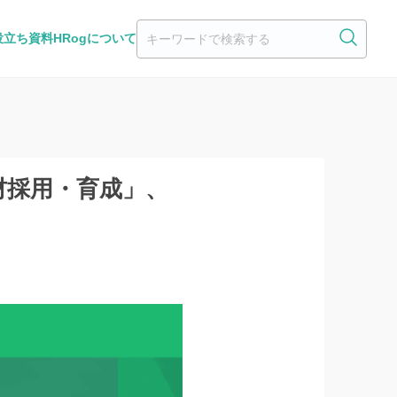
役立ち資料
HRogについて
材採用・育成」、