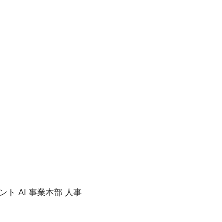
ト AI 事業本部 人事
講師