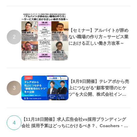
【セミナー】アルバイトが辞め
2
ない職場の作り方～サービス業
における正しい働き方改革～
【8月9日開催】テレアポから売
3
上につながる“顧客管理のヒケ
ツ”を大公開、株式会社インタ
ーパーク・株式会社フロッグ共
催
【11月18日開催】求人広告会社vs採用ブランディング
4
会社 採用予算はどっちにかけるべき？、Coachers・株
式会社UPEND共催