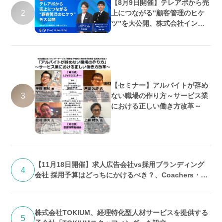
【8月9日開催】テレアポから売
2
上につながる“顧客管理のヒケ
ツ”を大公開、株式会社インタ
ーパーク・株式会社フロッグ共
催
【セミナー】アルバイトが辞め
3
ない職場の作り方～サービス業
における正しい働き方改革～
【11月18日開催】求人広告会社vs採用ブランディング
4
会社 採用予算はどっちにかけるべき？、Coachers・株
式会社UPEND共催
株式会社TOKIUM、経理特化型人材サービスを提供する
5