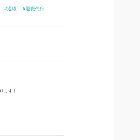
退職
退職代行
張ります！