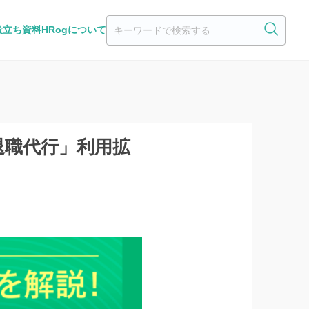
役立ち資料
HRogについて
退職代行」利用拡