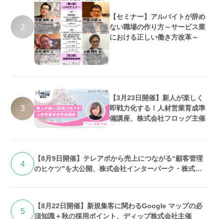
【セミナー】アルバイトが辞め
2
ない職場の作り方～サービス業
における正しい働き方改革～
【3月23日開催】新人が楽しく
3
即戦力化する！人材営業育成準
備講座、株式会社フロッグ主催
【8月9日開催】テレアポから売上につながる“顧客管理
4
のヒケツ”を大公開、株式会社インターパーク・株式会
社フロッグ共催
【8月22日開催】新規集客に関わるGoogle マップの必
5
須知識＋秋の採用ポイント、ディップ株式会社主催