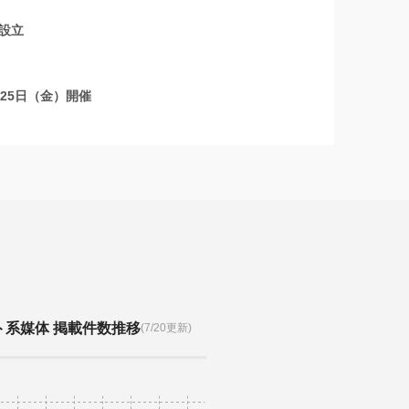
を設立
25日（金）開催
ト系媒体 掲載件数推移
(7/20更新)