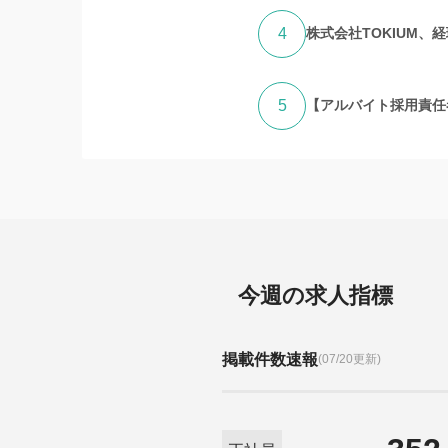
4
株式会社TOKIUM、
5
【アルバイト採用責任
今週の求人指標
掲載件数速報
(07/20更新)