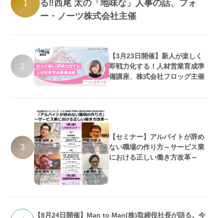
る‼西尾 太の「地味な」人事の話、フォ
1
ー・ノーツ株式会社主催
【3月23日開催】新人が楽しく
2
即戦力化する！人材営業育成準
備講座、株式会社フロッグ主催
【セミナー】アルバイトが辞め
3
ない職場の作り方～サービス業
における正しい働き方改革～
【8月24日開催】Man to Man(株)取締役社長が語る。今