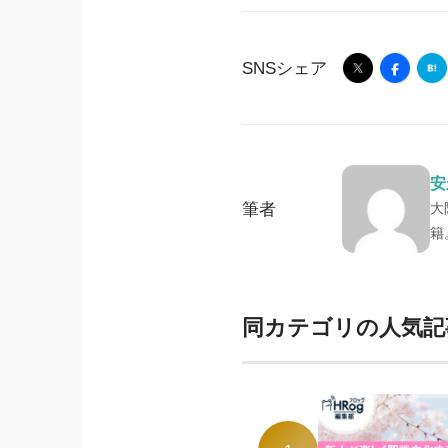
SNSシェア
安
筆者
大
籍
同カテゴリの人気記